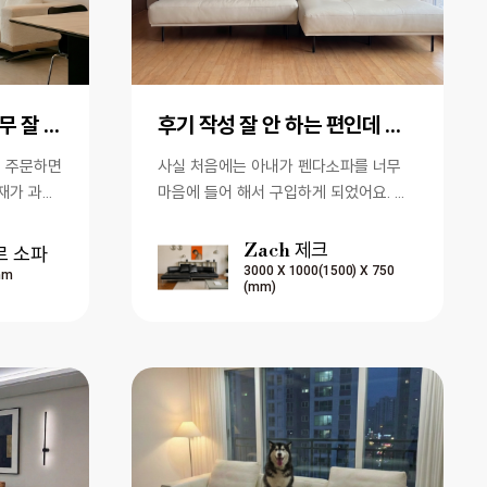
가죽과 패브릭의 조합 너무 잘 선택 한 것 같아요.
후기 작성 잘 안 하는 편인데 이 소파는 꼭 남기고 싶네요.
를 주문하면
사실 처음에는 아내가 펜다소파를 너무
재가 과연
마음에 들어 해서 구입하게 되었어요. 저
었습니다.
는 품질이 좋고 디자인이 예쁘고 가격도
괜찮다는 이야기만 들었지 큰…
Zach 제크
르 소파
3000 X 1000(1500) X 750
mm
(mm)