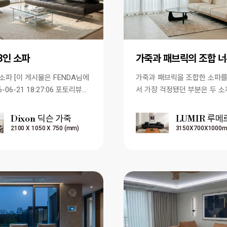
,3인 소파
 FENDA님에
가죽과 패브릭을 조합한 소파
6-06-21 18:27:06 포토리뷰에
서 가장 걱정됐던 부분은 두 소
]
자연스럽게 어울릴까 하는 점이
맞춤 제작이라 제작 기간도…
Dixon 딕슨 가죽
LUMIR 루메
2100 X 1050 X 750 (mm)
3150X700X1000