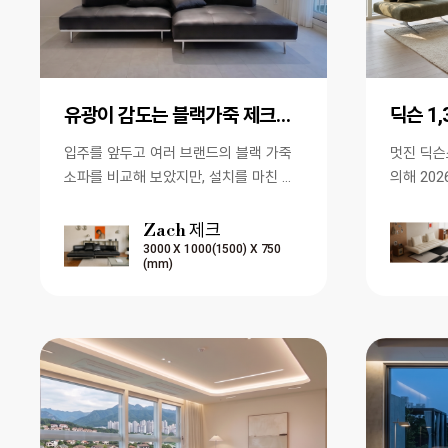
유광이 감도는 블랙가죽 제크소파 쨩입니다.
딕슨 1
입주를 앞두고 여러 브랜드의 블랙 가죽
멋진 딕슨소파 [이 게시물은
소파를 비교해 보았지만, 설치를 마친 순
의해 202
간 제크소파를 선택하길 정말 잘했다는
서 복사 됨
생각이 들었습니다. 넓게 펼쳐…
Zach 제크
3000 X 1000(1500) X 750
(mm)