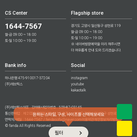
CS Center
Flagship store
1644-7567
경기도 고양시 일산동구 성현로 119
월-금 09:00 ~ 18:00
월-금 09:00 ~ 18:00
토-일 10:00 ~ 19:00
토-일 10:00 ~ 19:00
※ 네이버방문예약을 미리 해주시면
더 여유롭게 안내 도와 드리겠습니다.
Bank info
Social
하나은행 475-910017-37204
instagram
(주)레브릭스
youtube
kakaotalk
(주)레브릭스
대표 : 김태웅
사업자번호 : 509-87-03145
통신판매업 : 제 2025-고양일산동-0115 호
주소 : 경기도 고양시 일산동구 성현로 119
원하는 스타일, 구성, 사이즈를 선택해보세요
연락처/메일 : 1644-7567 / fendasofa@naver.com
이용약관
개인정보처리방침
© fanda All Rights Reserved.
필터