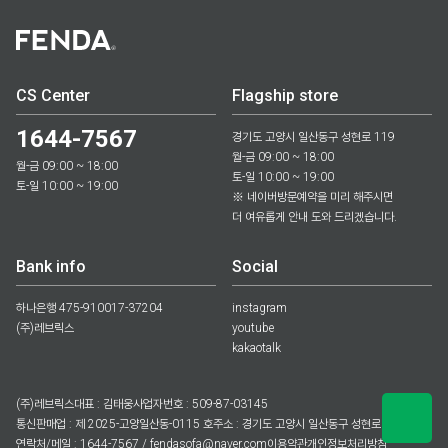
CS Center
Flagship store
1644-7567
경기도 고양시 일산동구 성현로 119
월-금 09:00 ~ 18:00
월-금 09:00 ~ 18:00
토-일 10:00 ~ 19:00
토-일 10:00 ~ 19:00
※ 네이버방문예약을 미리 해주시면
더 여유롭게 안내 도와 드리겠습니다.
Bank info
Social
하나은행 475-910017-37204
instagram
(주)레브릭스
youtube
kakaotalk
(주)레브릭스
대표 : 김태웅
사업자번호 : 509-87-03145
통신판매업 : 제 2025-고양일산동-0115 호
주소 : 경기도 고양시 일산동구 성현로 119
연락처/메일 : 1644-7567 / fendasofa@naver.com
이용약관
개인정보처리방침