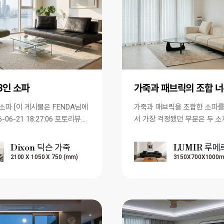
,3인 소파
 FENDA님에
가죽과 패브릭을 조합한 소파
6-06-21 18:27:06 포토리뷰에
서 가장 걱정됐던 부분은 두 소
]
자연스럽게 어울릴까 하는 점이
맞춤 제작이라 제작 기간도…
Dixon 딕슨 가죽
LUMIR 루메
2100 X 1050 X 750 (mm)
3150X700X1000