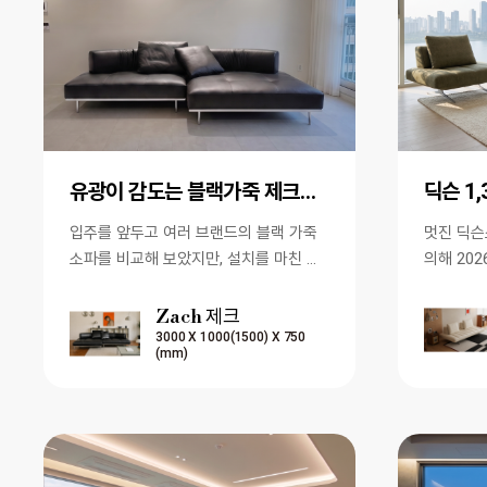
유광이 감도는 블랙가죽 제크소파 쨩입니다.
딕슨 1
입주를 앞두고 여러 브랜드의 블랙 가죽
멋진 딕슨소파 [이 게시물은
소파를 비교해 보았지만, 설치를 마친 순
의해 202
간 제크소파를 선택하길 정말 잘했다는
서 복사 됨
생각이 들었습니다. 넓게 펼쳐…
Zach 제크
3000 X 1000(1500) X 750
(mm)