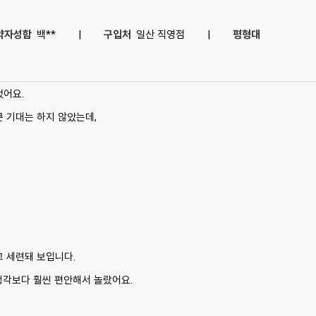
약자성함
백**
|
구입처
일산 직영점
|
평형대
었어요.
큰 기대는 하지 않았는데,
고 세련돼 보입니다.
생각보다 훨씬 편안해서 놀랐어요.