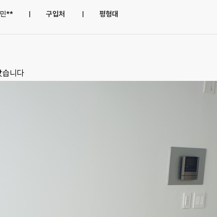
민**
|
구입처
|
평형대
났습니다