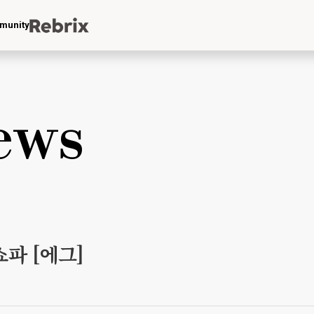
munity
ews
쇼파 [에그]