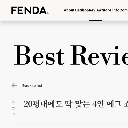
About Us
Shop
Review
Store info
Com
Best Revi
Back to list
20평대에도 딱 맞는 4인 에그 
21.01.14