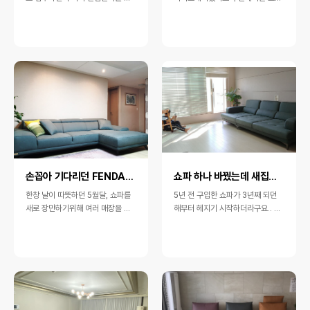
비하면서 전에는 없었던 소파를 샀
를사용하지않아서 쇼파를그리크게
었습니다. -당시 소파는 분당 *…
생각하지않고있었죠ㅡ그런데 어느
날아들이 우리도쇼파사냐고…
손꼽아 기다리던 FENDA쇼파, 사길 참 잘한것 같아요
쇼파 하나 바꿨는데 새집으로 이사한 기분입니다~^^
한창 날이 따뜻하던 5월달, 쇼파를
5년 전 구입한 쇼파가 3년째 되던
새로 장만하기위해 여러 매장을 알
해부터 헤지기 시작하더라구요.. 우
아보았어요아무래도 오래 쓰는 가구
리가 쇼파 관리를 잘 못한건지..ㅠ
이다보니 내구성, 기능성을 우선시
이번엔 제대로 쇼파를 함 골라 보자
로 생각하고…
맘…