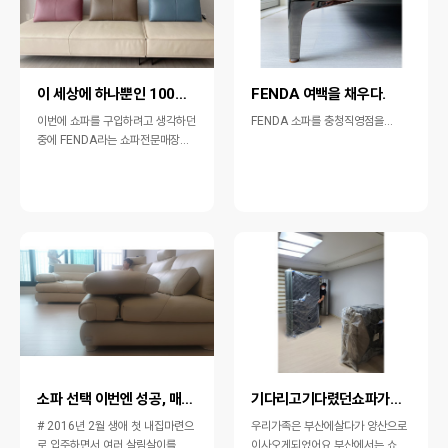
이 세상에 하나뿐인 100% 취향저격 쇼파 구매후기(f…
FENDA 여백을 채우다.
이번에 쇼파를 구입하려고 생각하던
FENDA ​ ​소파를 충청직영점을…
중에 FENDA라는 쇼파전문매장을
알게됐어요.매장에 방문하니 고급지
고 센스있는 쇼파들이 쭈~욱 전시되
어 있더라…
소파 선택 이번엔 성공, 매우 만족^^~~
기다리고기다렸던쇼파가왔어요
# 2016년 2월 생애 첫 내집마련으
우리가족은 부산에살다가 양산으로
로 입주하면서 여러 살림살이를 준
이사오게되었어요 부산에서는 쇼파