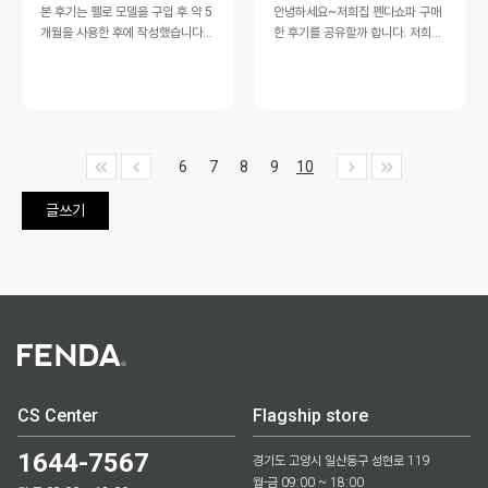
본 후기는 펠로 모델을 구입 후 약 5
안녕하세요~저희집 펜다쇼파 구매
개월을 사용한 후에 작성했습니다.
한 후기를 공유할까 합니다. ​저희부
19년 4월 용인점에서 펠로 모델 6
부는 지난달 펜다쇼파 용인점에 방
인용(풀셋)을 구매했습니다.…
문한 당일에 바로 계약을 했었습니
다.그 날의 …
6
7
8
9
10
글쓰기
CS Center
Flagship store
1644-7567
경기도 고양시 일산동구 성현로 119
월-금 09:00 ~ 18:00