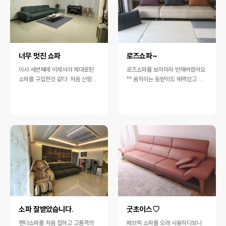
너무 멋진 쇼파
로즈쇼파~
이사 세번째에 이제서야 제대로된
로즈쇼파를 보자마자 반해버렸어요
쇼파를 구입한것 같다. 처음 신랑이
^^ 움직이는 등받이도 매력있고 원
무슨 쇼파를 이렇게 비싼걸 사냐고
톤의 쇼파를 벗어나 인테리어효과에
했지만.. 일산에 있는 두개의 브랜드
도 아주 그만이네요~ 저희는 등받이
쇼파…
하나…
소파 잘받았습니다.
굿초이스♡
펜다쇼파를 처음 접하고 고품격의
페브릭 쇼파를 오래 사용하다보니