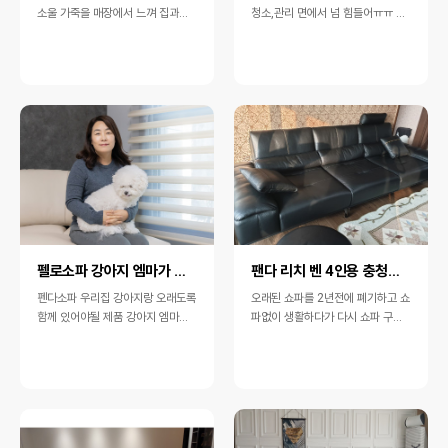
소울 가죽을 매장에서 느껴 집과의
청소,관리 면에서 넘 힘들어ㅠㅠ 가
인테리어 부분에서 색상을 잘 고른
죽쇼파를 알아보던 중 펜다 쇼파를
거 같아요​간접조명 노란색 과 파라
만나게 되었어요~ 친환경 쇼파이고
오 안마의…
디자…
펠로소파 강아지 엠마가 더 좋아해요
팬다 리치 벤 4인용 충청점에서 입했습니다.
펜다소파 우리집 강아지랑 오래도록
오래된 쇼파를 2년전에 폐기하고 쇼
함께 있어야될 제품 강아지 엠마가
파없이 생활하다가 다시 쇼파 구입
펜다소파를 더무좋아해요 펜다소파
을 결정하기로 했습니다.오랜만에
들오가전에…
구입하는 쇼파이기에 인터넷 검색부
터 하고 다…