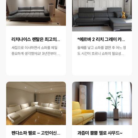
리치나이스 렌탈은 최고의 선택이었어요 ^^
*에르바 2 리치 그레이 카우치형* 2달 사용후기예요~…
새집으로 이사하면서 쇼파를 제일
둘째를 낳고 쇼파를 없앤 후 어느 정
중요하게 생각했어요! 3년전부터 쇼
도 시간이 흐르니 쇼파의 필요성이
파를 사면 펜다에서 사야겠다고 결
느껴질 때 쯔음 광고에서 한참 자*모
심하고 충청직영점 천안을 방문하여
가 많이 보이더라구요~사실 두번째
직접 쇼파…
쇼파…
펜다소파 펠로 ~ 고민이신가요? 사세요! 후회안합니다.
과즙미 뿜뿜 헬로 샤무드~