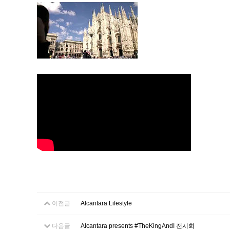
이전글
Alcantara Lifestyle
다음글
Alcantara presents #TheKingAndI 전시회