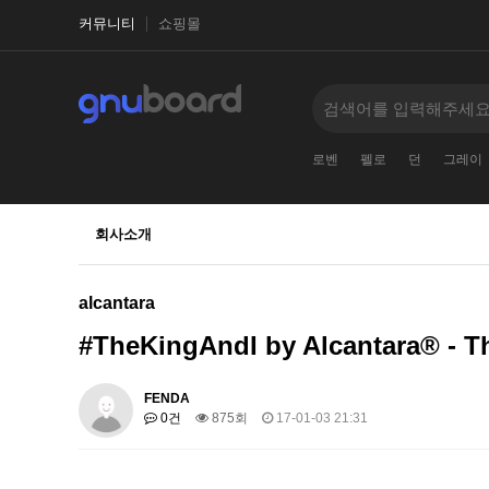
커뮤니티
쇼핑몰
로벤
펠로
던
그레이
회사소개
alcantara
#TheKingAndI by Alcantara® - T
FENDA
0건
875회
17-01-03 21:31