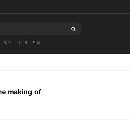
발리
네이비
미엘
he making of