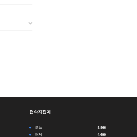
접속자집계
오늘
8,866
어제
4,690