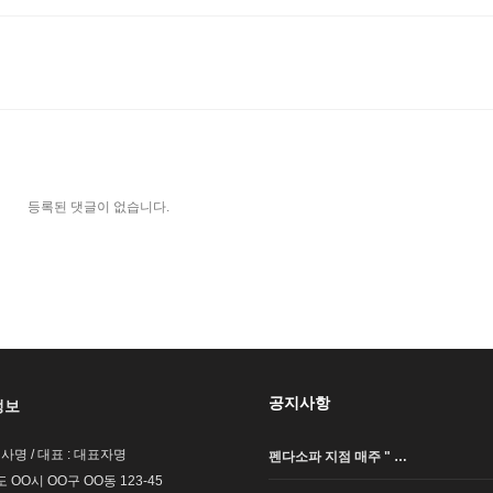
등록된 댓글이 없습니다.
공지사항
정보
회사명 / 대표 : 대표자명
펜다소파 지점 매주 " …
도 OO시 OO구 OO동 123-45