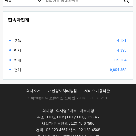
접속자집계
오늘
4,181
어제
4,393
최대
115,164
전체
9,894,358
회사소개
개인정보처리방침
서비스이용약관
Copyright ©
소유하신 도메인.
All rights reserved.
회사명 : 회사명 / 대표 : 대표자명
주소 : OO도 OO시 OO구 OO동 123-45
사업자 등록번호 : 123-45-67890
전화 : 02-123-4567 팩스 : 02-123-4568