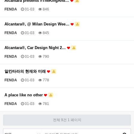
Alcantara presents #TheKingAnd…
FENDA
01-03
846
Alcantara®, @ Milan Design Wee…
FENDA
01-03
845
Alcantara®, Car Design Night 2…
FENDA
01-03
790
알칸타라의 현재와 미래
FENDA
01-03
778
A place like no other
FENDA
01-03
781
전체 9건
1 페이지