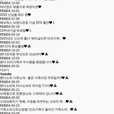
FENDA
12-06
하이엔드 제품으로 매장이전
FENDA
10-01
2025 신상품 에드 원
FENDA
07-06
레브릭스 브랜드런칭 기념 35% 할인
1
FENDA
05-19
15주년기념 빅세일
1
FENDA
05-19
2025년도 신소재 출시 '워터실리콘 비건가죽…
FENDA
02-03
펜다2차 화보촬영
FENDA
10-25
펜다전직원 부산요트 선상파티
FENDA
10-05
펜다 리치가죽의 우수함을 증명합니다.
FENDA
05-01
더보기
Youtube
펜다소파 가죽소개 - 좋은 가죽이란 무엇일까?
FENDA
06-05
펜다소파와 타사소파의 차이점 7가지
FENDA
05-21
보육원으로 친환경소파, 기부하러 갑니다!
FENDA
05-05
소파파헤치기 첫째, 수명을 좌우하는 소파의 목…
FENDA
04-23
가죽소파고르는방법! 인조가죽이 들어간 가죽소파…
FENDA
03-08