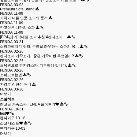
좋은소파는 어떻게 만들까? 명품소파 개발 프로…
FENDA
03-08
Premium Sofa Brand
FENDA
11-09
가치가 다른 명품 소파의 품격
FENDA
11-09
안고싶은 나만의 소파
FENDA
11-09
[EP.4편] 가격대별 소파 추천 #펜다소파​…
FENDA
03-31
소파파헤치기 첫째, 수명을 좌우하는 소파의 목…
FENDA
02-26
펜다소파 가죽소개 - 좋은 가죽이란 무엇일까?
FENDA
02-26
보육원으로 친환경소파, 기부하러 갑니다.
FENDA
02-26
소파고르는법
FENDA
02-26
환경부 장관상 배너
FENDA
03-30
더보기
소셜허브
최고급 가죽쇼파 FENDA 솔직후기
FENDA
10-31
test
펜다가구
10-18
소셜 테스트
펜다가구
10-03
더보기