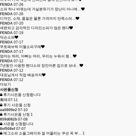
FENDA
07-26
소파 하나 바꿔는데 거실분위기가 장난이 아니에…
FENDA
07-26
디자인, 소재, 품질은 물론 가격까지 만족스러…
FENDA
07-20
세련되고 감각적인 디자인소파가 많은 펜다
FENDA
07-19
딕슨소파
FENDA
07-17
무토패브릭 미엘소파구매
FENDA
07-17
엄마는 허리, 아빠는 머리, 우리는 누워서 뒹…
FENDA
07-12
7년동안 사용한 펜다소파 장인어른 집으로 보내…
FENDA
07-12
대표님게서 직접 배송까지
FENDA
07-12
더보기
사은품신청
후기사은품 신청합니다
희야
07-11
후기 사은품 신청
aa0909e2
07-10
후기사은품 신청
1
859d082b
07-08
사은품 신청합니다
8ef508ef
07-07
에그소파 소울그레이와 잘 어울리는 쿠션 꼭 부…
1