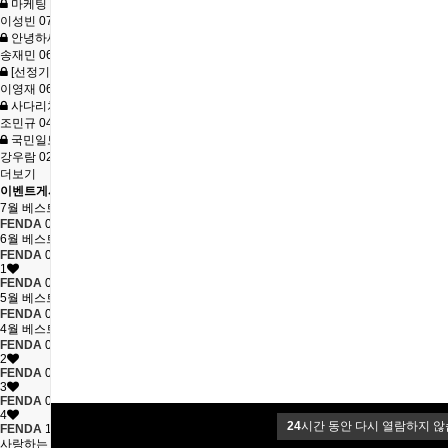
마케팅 제휴 문의드립니다!
이성빈
07-11
안녕하세요 FENDA 마케팅담당자님
송재민
06-29
[선정기업] 자사몰 라이브 커머스 30일간 무…
이영재
06-20
사다리차 장비 제휴 문의 드립니다
조민규
04-25
국민일보에서 최초로 개최하는 브랜드대상 1위 …
강우람
02-14
더보기
이벤트게시판
7월 베스트 포토후기 당첨자 발표
FENDA
08-11
6월 베스트 포토후기 당첨자 발표
FENDA
07-07
1
FENDA
06-26
5월 베스트 포토후기 당첨자 발표
FENDA
06-11
4월 베스트 포토후기 당첨자 안내 !
FENDA
05-11
2
FENDA
05-05
3
FENDA
05-05
4
24
시간 동안 다시 열람하지 않
FENDA
12-06
사랑하는 사람에게 메세지를 전하고 250만원 …