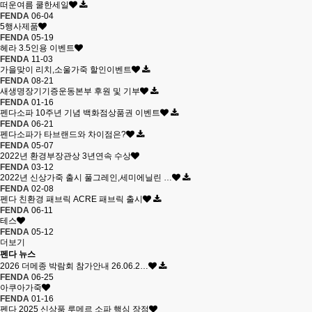
떠운여름 쿨한세일
FENDA
06-04
5행사제품
FENDA
05-19
헤라 3.5인용 이벤트
FENDA
11-03
가을맞이 리치,소울가죽 할인이벤트
FENDA
08-21
새생명장기기증운동본부 후원 및 기부
FENDA
01-16
펜다소파 10주년 기념 백화점상품권 이벤트
FENDA
06-21
펜다소파가 타브랜드와 차이점은?
FENDA
05-07
2022년 환경부장관상 3년연속 수상
FENDA
03-12
2022년 신상가죽 출시 풀그레인,세미에닐린 …
FENDA
02-08
펜다 친환경 패브릭 ACRE 패브릭 출시
FENDA
06-11
테스
FENDA
05-12
더보기
펜다 뉴스
2026 더메종 박람회 참가안내 26.06.2…
FENDA
06-25
아쿠아가죽
FENDA
01-16
펜다 2025 신상품 루메르 소파 핵심 장점