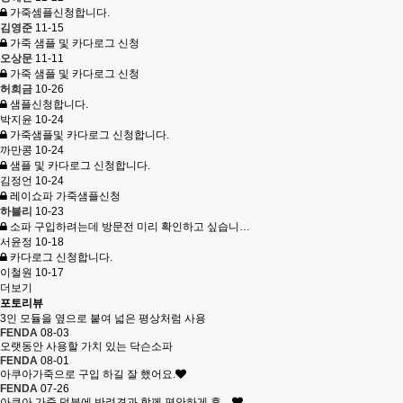
가죽셈플신청합니다.
김영준
11-15
가죽 샘플 및 카다로그 신청
오상문
11-11
가죽 샘플 및 카다로그 신청
허희금
10-26
샘플신청합니다.
박지윤
10-24
가죽샘플및 카다로그 신청합니다.
까만콩
10-24
샘플 및 카다로그 신청합니다.
김정언
10-24
레이쇼파 가죽샘플신청
하블리
10-23
소파 구입하려는데 방문전 미리 확인하고 싶습니…
서윤정
10-18
카다로그 신청합니다.
이철원
10-17
더보기
포토리뷰
3인 모듈을 옆으로 붙여 넓은 평상처럼 사용
FENDA
08-03
오랫동안 사용할 가치 있는 닥슨소파
FENDA
08-01
아쿠아가죽으로 구입 하길 잘 했어요.
FENDA
07-26
아쿠아 가죽 덕분에 반려견과 함께 편안하게 휴…