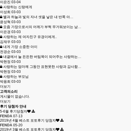
이은진
03-04
사랑하는 신랑에게
이성희
03-03
별과 하늘과 빛의 자녀 셋을 낳은 내 반쪽 아…
윤성혁
03-03
요즘 가장으로서의 어깨가 부쩍 무거워보이는 남…
이은경
03-03
사랑하는 제 여자친구 유경이에게..
김재우
03-03
내게 가장 소중한 아이
전경순
03-03
내곁에서 늘 든든한 버팀목이 되어주는 사랑하는…
박현정
03-03
사랑하는 엄마께 그동안 표현못한 사랑과 감사함…
박현정
03-03
사랑하는 부모님
박용희
03-03
더보기
고객의소리
게시물이 없습니다.
더보기
후기 당첨자 안내
5-6월 후기당첨자
FENDA
07-13
2019년 4월 베스트 포토후기 당첨자
FENDA
05-20
2019년 3월 베스트 포토후기 당첨자