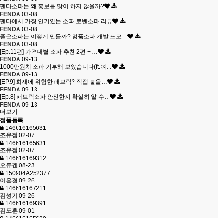
펜다소파는 왜 홍보를 많이 하지 않을까?
FENDA
03-08
펜다에서 가장 인기있는 소파 로벤소파 리뷰
FENDA
03-08
좋은소파는 어떻게 만들까? 명품소파 개발 프로…
FENDA
03-08
[Ep.11편] 가격대별 소파 추천 2편 + …
FENDA
09-13
1000만원치 소파 기부해 보았습니다(ft.여…
FENDA
09-13
[EP.9] 화재에 위험한 패브릭? 직접 불을…
FENDA
09-13
[Ep.8] 패브릭소파 안전한지 확실히 알 수…
FENDA
09-13
더보기
정품등록
146616165631
조유정
02-07
146616165631
조유정
02-07
146616169312
오류겐
08-23
150904A252377
이은경
09-26
146616167211
김성기
09-26
146616169391
김도훈
09-01