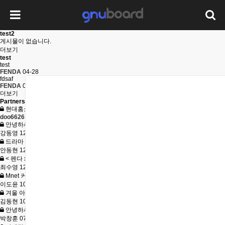
test2
게시물이 없습니다.
더보기
test
test
FENDA
04-28
fdsaf
FENDA
04-28
더보기
Partnership
현대홈쇼핑 온라인몰 Hmall의 신규입점 제안…
doo6626
09-05
안녕하세요 OTT 드라마 아이쇼핑 소품팀 입니…
강동영
12-28
드라마 소파 협찬 문의드립니다.
안동현
12-11
< 펜다 x 노블레스 수현 > 마케팅 제휴 프…
최수영
12-07
Mnet 커플펠리스 PPL 제안드립니다
이도윤
10-26
겨울 아이스링크 마케팅 제안
김동현
10-12
안녕하세요. 트랜디랩 박창훈입니다. 쇼파관련 …
박창훈
07-21