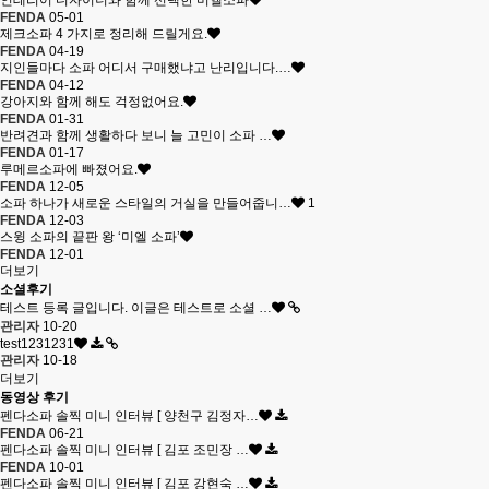
인테리어 디자이너와 함께 선택한 미엘소파
FENDA
05-01
제크소파 4 가지로 정리해 드릴게요.
FENDA
04-19
지인들마다 소파 어디서 구매했냐고 난리입니다.…
FENDA
04-12
강아지와 함께 해도 걱정없어요.
FENDA
01-31
반려견과 함께 생활하다 보니 늘 고민이 소파 …
FENDA
01-17
루메르소파에 빠졌어요.
FENDA
12-05
소파 하나가 새로운 스타일의 거실을 만들어줍니…
1
FENDA
12-03
스윙 소파의 끝판 왕 ‘미엘 소파’
FENDA
12-01
더보기
소셜후기
테스트 등록 글입니다. 이글은 테스트로 소셜 …
관리자
10-20
test1231231
관리자
10-18
더보기
동영상 후기
​펜다소파 솔찍 미니 인터뷰 [ 양천구 김정자…
FENDA
06-21
​펜다소파 솔찍 미니 인터뷰 [ 김포 조민장 …
FENDA
10-01
​펜다소파 솔찍 미니 인터뷰 [ 김포 강현숙 …