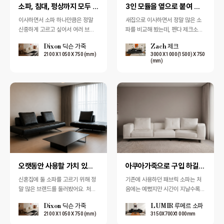
소파, 침대, 평상까지 모두 활용할 수 있는 모듈형 딕…
3인 모듈을 옆으로 붙여 넓은 평상처럼 사용
이사하면서 소파 하나만큼은 정말
새집으로 이사하면서 정말 많은 소
신중하게 고르고 싶어서 여러 브랜
파를 비교해 봤는데, 펜다 제크소파
드를 비교해 봤는데, 입주카페에서
처럼 원하는 방식으로 자유롭게 배
Dixon 딕슨 가죽
Zach 제크
딕슨 소파 후기를 보고 바로 일산 펜
치해서 사용할 수 있는 소파는 처음
2100 X 1050 X 750 (mm)
3000 X 1000(1500) X 750
다 매장으…
이었습니다.…
(mm)
오랫동안 사용할 가치 있는 닥슨소파
아쿠아가죽으로 구입 하길 잘 했어요.
신혼집에 둘 소파를 고르기 위해 정
기존에 사용하던 패브릭 소파는 처
말 많은 브랜드를 둘러봤어요. 처음
음에는 예뻤지만 시간이 지날수록
에는 가격 부담이 적은 제품 위주로
먼지와 생활오염이 쉽게 생기고, 음
Dixon 딕슨 가죽
LUMIR 루메르 소파
알아봤지만, 막상 앉아보니 디자인
료나 음식이라도 흘리면 신경이 너
2100 X 1050 X 750 (mm)
3150X700X1000mm
이나 착…
무 많이 쓰여…