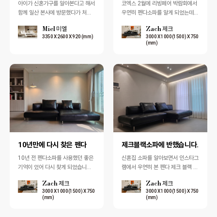
아이가 신혼가구를 알아본다고 해서
코엑스 2월에 리빙페어 박람회에서
함께 일산 본사에 방문했다가 처음
우연히 펜다소파를 알게 되었는데,
으로 펜다소파를 알게 되었습니다.
후기를 하나씩 찾아보다 보니 왜 '소
Miel 미엘
Zach 제크
사실 처음에는 이름만 듣고 '혹시 유
파 맛집'이라고 불리는지 직접 이해
3350 X 2600 X 920 (mm)
3000 X 1000(1500) X 750
명 브랜…
가 되…
(mm)
10년만에 다시 찾은 펜다
제크블랙소파에 반했습니다.
10년 전 펜다소파를 사용했던 좋은
신혼집 소파를 알아보면서 인스타그
기억이 있어 다시 찾게 되었습니다.
램에서 우연히 본 펜다 제크 블랙 소
그래도 혹시 더 좋은 브랜드가 있을
파에 한눈에 반했습니다. 사진만으
Zach 제크
Zach 제크
까 싶어 백화점부터 유명 소파 전문
로도 세련된 분위기가 느껴져 주말
3000 X 1000(1500) X 750
3000 X 1000(1500) X 750
브…
에 신랑과 …
(mm)
(mm)