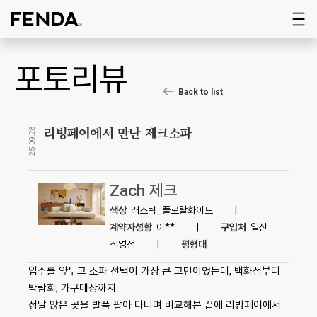
포토리뷰
Back to list
리빙페어에서 만난 제크소파
25.09.28
Zach 제크
색상
러스틱_플로랄화이트
|
계약자성함
이**
|
구입처
일산
직영점
|
평형대
입주를 앞두고 소파 선택이 가장 큰 고민이었는데, 백화점부터
박람회, 가구매장까지
정말 많은 곳을 발품 팔아 다니며 비교해본 끝에 리빙페어에서