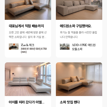
대표님게서 직접 배송까지
애드원소파 구입했어요.
오랜 고민 끝에 세번째 방문 끝에 선
후기는 잘 적을줄 몰라 사진만 올립
택한 소파입니다. 설치 후 거실 분위
니다.만족합니다.
기가 한층 더 고급스럽고 세련되게
Zach 제크
ADD-ONE 애드원
바뀌어 매우 만족하고 있습니다.오
모듈소파
3000 X 1000(1500) X 750
스틴 …
(mm)
아이를 따라 갔다가 미엘소파 구매했어요.
소파 맛집 펜다