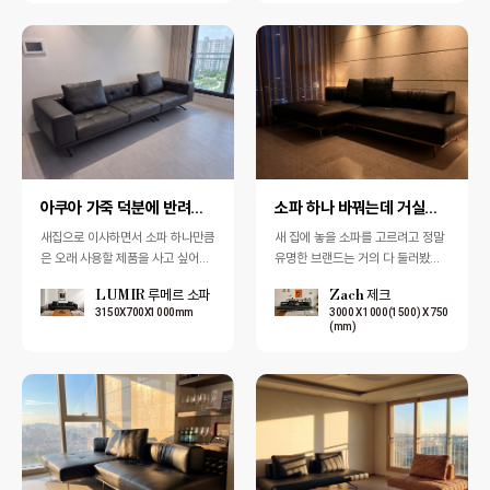
아쿠아 가죽 덕분에 반려견과 함께 편안하게 휴식을 취 …
소파 하나 바꿔는데 거실분위기가 장난이 아니에요
새집으로 이사하면서 소파 하나만큼
새 집에 놓을 소파를 고르려고 정말
은 오래 사용할 제품을 사고 싶어서
유명한 브랜드는 거의 다 둘러봤는
정말 여러 브랜드를 비교해봤습니
데, 마지막까지 마음을 사로잡은 건
LUMIR 루메르 소파
Zach 제크
다. 그러다 지인 추천으로 펜다를 알
펜다 제크소파였습니다. 처음 보는
3150X700X1000mm
3000 X 1000(1500) X 750
게 되었고…
순간 …
(mm)