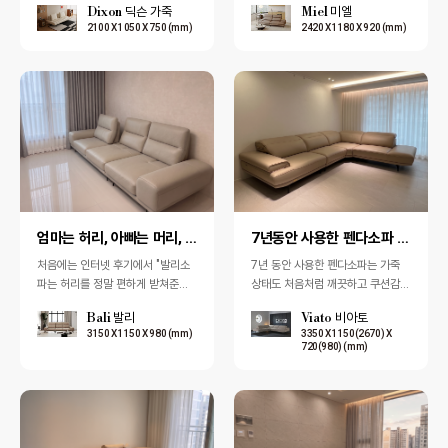
Dixon 딕슨 가죽
Miel 미엘
직접 둘러봤지만, 결국 가장 믿음이
2100 X 1050 X 750 (mm)
2420 X 1180 X 920 (mm)
갔던 곳…
엄마는 허리, 아빠는 머리, 우리는 누워서 뒹굴수 있어…
7년동안 사용한 펜다소파 장인어른 집으로 보내고
처음에는 인터넷 후기에서 "발리소
7년 동안 사용한 펜다소파는 가죽
파는 허리를 정말 편하게 받쳐준다"​
상태도 처음처럼 깨끗하고 쿠션감도
는 이야기를 많이 보고 궁금해서 일
여전히 좋아, 장인어른께서 "아직도
Bali 발리
Viato 비아토
산 전시장에 직접 방문했습니다.직
새것 같다"며 직접 사용하시겠다고
3150 X 1150 X 980 (mm)
3350 X 1150(2670) X
접 앉아보…
하셨습…
720(980) (mm)