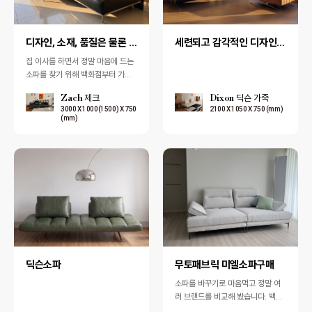
디자인, 소재, 품질은 물론 가격까지 만족스러운 브랜드
세련되고 감각적인 디자인소파가 많은 펜다
집 이사를 하면서 정말 마음에 드는
소파를 찾기 위해 백화점부터 가구
단지, 여러 유명 브랜드 매장까지 빠
Zach 제크
Dixon 딕슨 가죽
짐없이 둘러봤습니다. 하지만 쉽게
3000 X 1000(1500) X 750
2100 X 1050 X 750 (mm)
결정하…
(mm)
딕슨소파
무토패브릭 미엘소파구매
소파를 바꾸기로 마음먹고 정말 여
러 브랜드를 비교해 봤습니다. 백화
점부터 유명 소파 전문 브랜드까지