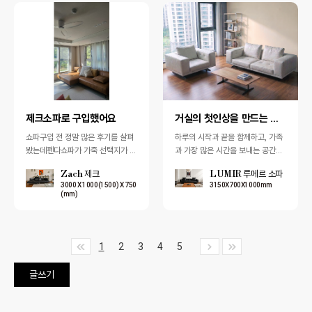
제크소파로 구입했어요
거실의 첫인상을 만드는 것은 소파입니다.
쇼파구입 전 정말 많은 후기를 살펴
하루의 시작과 끝을 함께하고, 가족
봤는데펜다쇼파가 가죽 선택지가 다
과 가장 많은 시간을 보내는 공간인
양하고 가격대도 적당한 거 같아서
만큼 소파는 편안함과 디자인을 모
Zach 제크
LUMIR 루메르 소파
검색을 해봤는데 저희 동네에 매장
두 갖춰야 합니다. 몸을 안정감 있게
3000 X 1000(1500) X 750
3150X700X1000mm
이 있더라구…
받쳐…
(mm)
1
2
3
4
5
글쓰기