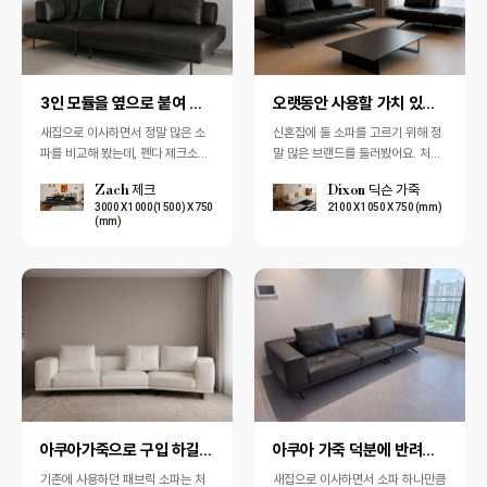
3인 모듈을 옆으로 붙여 넓은 평상처럼 사용
오랫동안 사용할 가치 있는 닥슨소파
새집으로 이사하면서 정말 많은 소
신혼집에 둘 소파를 고르기 위해 정
파를 비교해 봤는데, 펜다 제크소파
말 많은 브랜드를 둘러봤어요. 처음
처럼 원하는 방식으로 자유롭게 배
에는 가격 부담이 적은 제품 위주로
Zach 제크
Dixon 딕슨 가죽
치해서 사용할 수 있는 소파는 처음
알아봤지만, 막상 앉아보니 디자인
3000 X 1000(1500) X 750
2100 X 1050 X 750 (mm)
이었습니다.…
이나 착…
(mm)
아쿠아가죽으로 구입 하길 잘 했어요.
아쿠아 가죽 덕분에 반려견과 함께 편안하게 휴식을 취 …
기존에 사용하던 패브릭 소파는 처
새집으로 이사하면서 소파 하나만큼