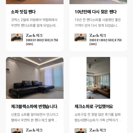
소파 맛집 펜다
10년만에 다시 찾은 펜다
코엑스 2월에 리빙페어 박람회에서
10년 전 펜다소파를 사용했던 좋은
우연히 펜다소파를 알게 되었는데,
기억이 있어 다시 찾게 되었습니다.
후기를 하나씩 찾아보다 보니 왜 '소
그래도 혹시 더 좋은 브랜드가 있을
Zach 제크
Zach 제크
파 맛집'이라고 불리는지 직접 이해
까 싶어 백화점부터 유명 소파 전문
3000 X 1000(1500) X 750
3000 X 1000(1500) X 750
가 되…
브…
(mm)
(mm)
제크블랙소파에 반했습니다.
제크소파로 구입했어요
신혼집 소파를 알아보면서 인스타그
쇼파구입 전 정말 많은 후기를 살펴
램에서 우연히 본 펜다 제크 블랙 소
봤는데펜다쇼파가 가죽 선택지가 다
파에 한눈에 반했습니다. 사진만으
양하고 가격대도 적당한 거 같아서
Zach 제크
Zach 제크
로도 세련된 분위기가 느껴져 주말
검색을 해봤는데 저희 동네에 매장