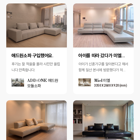
애드원소파 구입했어요.
아이를 따라 갔다가 미엘소파 구매했어요.
후기는 잘 적을줄 몰라 사진만 올립
아이가 신혼가구를 알아본다고 해서
니다.만족합니다.
함께 일산 본사에 방문했다가 처음
으로 펜다소파를 알게 되었습니다.
ADD-ONE 애드원
Miel 미엘
사실 처음에는 이름만 듣고 '혹시 유
모듈소파
3350 X 2600 X 920 (mm)
명 브랜…