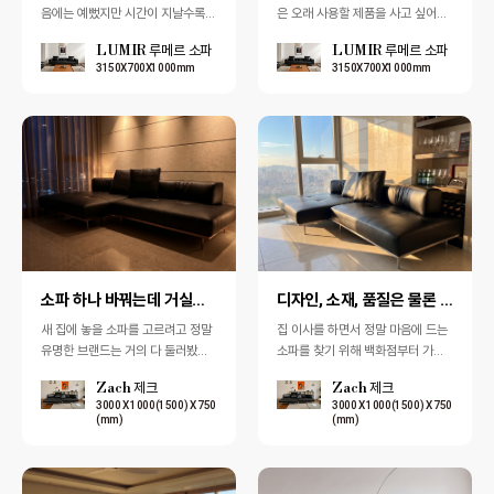
음에는 예뻤지만 시간이 지날수록
은 오래 사용할 제품을 사고 싶어서
먼지와 생활오염이 쉽게 생기고, 음
정말 여러 브랜드를 비교해봤습니
LUMIR 루메르 소파
LUMIR 루메르 소파
료나 음식이라도 흘리면 신경이 너
다. 그러다 지인 추천으로 펜다를 알
3150X700X1000mm
3150X700X1000mm
무 많이 쓰여…
게 되었고…
소파 하나 바꿔는데 거실분위기가 장난이 아니에요
디자인, 소재, 품질은 물론 가격까지 만족스러운 브랜드
새 집에 놓을 소파를 고르려고 정말
집 이사를 하면서 정말 마음에 드는
유명한 브랜드는 거의 다 둘러봤는
소파를 찾기 위해 백화점부터 가구
데, 마지막까지 마음을 사로잡은 건
단지, 여러 유명 브랜드 매장까지 빠
Zach 제크
Zach 제크
펜다 제크소파였습니다. 처음 보는
짐없이 둘러봤습니다. 하지만 쉽게
3000 X 1000(1500) X 750
3000 X 1000(1500) X 750
순간 …
결정하…
(mm)
(mm)