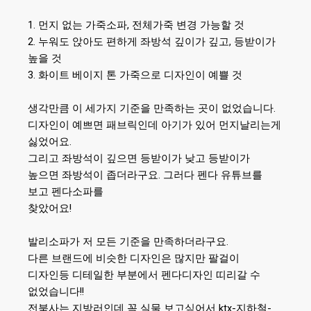
1.
,
먼지 없는 가죽소파
전체가죽 변경 가능할 것
2.
,
누워도 앉아도 편하게 좌방석 깊이가 깊고
등받이가
높을 것
3.
화이트 베이지 톤 가죽으로 디자인이 예쁠 것
.
생각만큼 이 세가지 기준을 만족하는 곳이 없었습니다
디자인이 예쁘면 패브릭인데 아기가 있어 먼지날리는게
.
싫었어요
그리고 좌방석이 깊으면 등받이가 낮고 등받이가
.
높으면 좌방석이 좁더라구요
그러다 펜다 유튜브를
보고 펜다소파를
!
찾았어요
.
발리소파가 저 모든 기준을 만족하더라구요
다른 브랜드에 비슷한 디자인은 많지만 팔걸이
디자인등 디테일한 부분에서 펜다디자인 띠리갈 수
!!
없었습니다
ktx-
-
전북사는 지방러인데 꼭 실물 보고싶어서
지하철