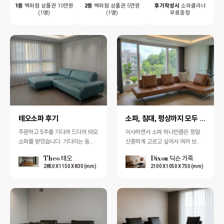
1등
백화점 상품권 10만원
2등
백화점 상품권 5만원
후기작성시
소파클리너
(1명)
(1명)
무료증정
테오소파 후기
소파, 침대, 평상까지 모두 활용할 수 있는 모듈형 딕…
주문하고 5주를 기다려 드디어 테오
이사하면서 소파 하나만큼은 정말
소파를 받았습니다. 기다리는 동안
신중하게 고르고 싶어서 여러 브랜
정말 목 빠지는 줄 알았는데, 막상
드를 비교해 봤는데, 입주카페에서
Theo 테오
Dixon 딕슨 가죽
설치하고 보니 기다린 시간이 전혀
딕슨 소파 후기를 보고 바로 일산 펜
2850 X 1150 X 830 (mm)
2100 X 1050 X 750 (mm)
아깝…
다 매장으…