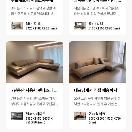
무토패브릭 미엘소파구매
엄마는 허리, 아빠는 머리, 우리는 누워서 뒹굴수 있어…
소파를 바꾸기로 마음먹고 정말 여
처음에는 인터넷 후기에서 "발리소
러 브랜드를 비교해 봤습니다. 백화
파는 허리를 정말 편하게 받쳐준다"​
점부터 유명 소파 전문 브랜드까지
는 이야기를 많이 보고 궁금해서 일
Miel 미엘
Bali 발리
직접 둘러봤지만, 결국 가장 믿음이
산 전시장에 직접 방문했습니다.직
2420 X 1180 X 920 (mm)
3150 X 1150 X 980 (mm)
갔던 곳…
접 앉아보…
7년동안 사용한 펜다소파 장인어른 집으로 보내고
대표님게서 직접 배송까지
7년 동안 사용한 펜다소파는 가죽
오랜 고민 끝에 세번째 방문 끝에 선
상태도 처음처럼 깨끗하고 쿠션감도
택한 소파입니다. 설치 후 거실 분위
여전히 좋아, 장인어른께서 "아직도
기가 한층 더 고급스럽고 세련되게
Viato 비아토
Zach 제크
새것 같다"며 직접 사용하시겠다고
바뀌어 매우 만족하고 있습니다.오
3350 X 1150(2670) X
3000 X 1000(1500) X 750
하셨습…
스틴 …
720(980) (mm)
(mm)