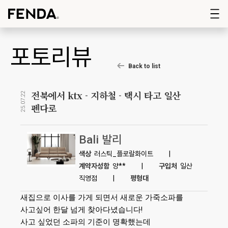
포토리뷰
Back to list
전북에서 ktx - 지하철 - 택시 타고 일산
25.07.22
펜다로
Bali 발리
색상
러스틱_플로랄화이트
|
계약자성함
양**
|
구입처
일산
직영점
|
평형대
새집으로 이사를 가게 되면서 새로운 가죽소파를
!
사고싶어 한달 넘게 찾아다녔습니다
사고 싶었던 소파의 기준이 명확했는데