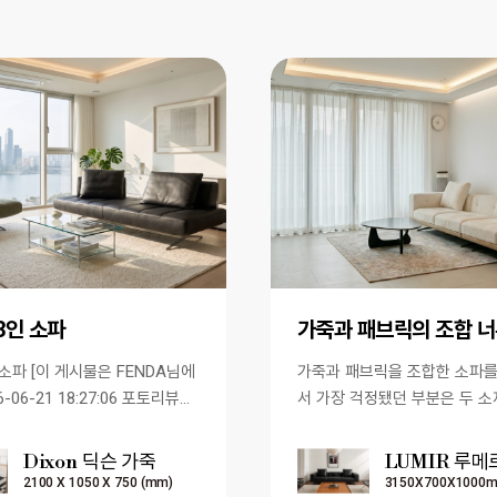
,3인 소파
 FENDA님에
가죽과 패브릭을 조합한 소파
6-06-21 18:27:06 포토리뷰에
서 가장 걱정됐던 부분은 두 소
]
자연스럽게 어울릴까 하는 점이
맞춤 제작이라 제작 기간도…
Dixon 딕슨 가죽
LUMIR 루메
2100 X 1050 X 750 (mm)
3150X700X1000