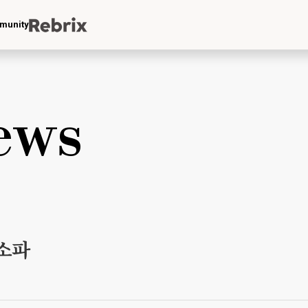
munity
ews
 소파