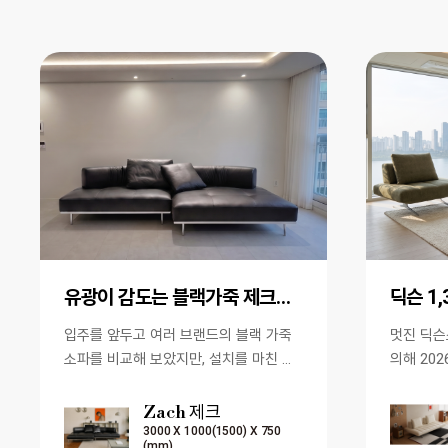
유광이 감도는 블랙가죽 제크소파 쨩입니다.
딕슨 1
입주를 앞두고 여러 브랜드의 블랙 가죽
멋진 딕슨소파 [이 게시물은
소파를 비교해 보았지만, 설치를 마친 순
의해 202
간 제크소파를 선택하길 정말 잘했다는
서 복사 됨
생각이 들었습니다. 넓게 펼쳐…
Zach 제크
3000 X 1000(1500) X 750
(mm)