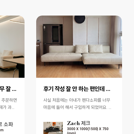
가죽과 패브릭의 조합 너무 잘 선택 한 것 같아요.
후기 작성 잘 안 하는 편인데 이 소파는 꼭 남기고 싶네요.
를 주문하면
사실 처음에는 아내가 펜다소파를 너무
재가 과연
마음에 들어 해서 구입하게 되었어요. 저
었습니다.
는 품질이 좋고 디자인이 예쁘고 가격도
괜찮다는 이야기만 들었지 큰…
Zach 제크
르 소파
3000 X 1000(1500) X 750
mm
(mm)