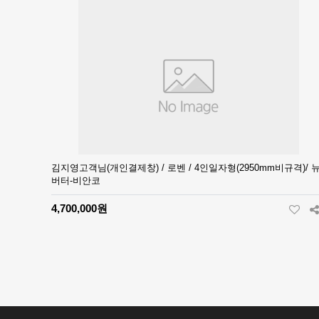
김지영고객님(개인결제창) / 로벤 / 4인일자형(2950mm비규격)/ 
버터-비안코
4,700,000원
다음
맨끝