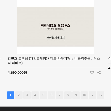
김민호 고객님 (개인결제창) / 제크(카우치형) / 비규격주문 / 러스
뉴
이
틱-타바코)
4
4,590,000원
2
3
4
5
6
7
8
9
10
1