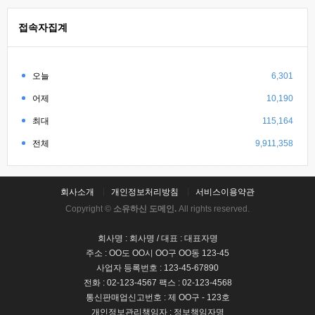
접속자집계
오늘
6,301
어제
10,190
최대
115,164
전체
9,911,358
회사소개
개인정보처리방침
서비스이용약관
Copyright ©
소유하신 도메인.
All rights reserved.
회사명 : 회사명 / 대표 : 대표자명
주소 : OO도 OO시 OO구 OO동 123-45
사업자 등록번호 : 123-45-67890
전화 : 02-123-4567 팩스 : 02-123-4568
통신판매업신고번호 : 제 OO구 - 123호
개인정보관리책임자 : 정보책임자명