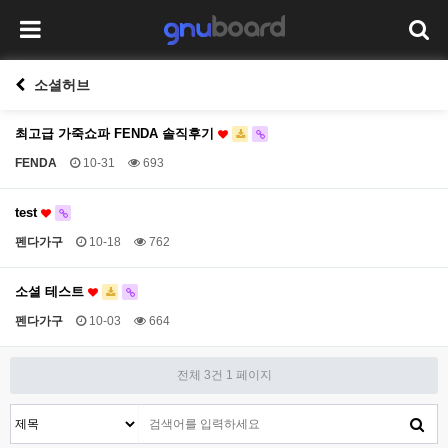
소셜허브
최고급 가죽쇼파 FENDA 솔직후기
FENDA
10-31
693
test
펜다가구
10-18
762
소셜 테스트
펜다가구
10-03
664
전체 3건
1 페이지