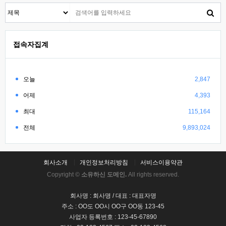
접속자집계
오늘
2,847
어제
4,393
최대
115,164
전체
9,893,024
회사소개
개인정보처리방침
서비스이용약관
Copyright ©
소유하신 도메인.
All rights reserved.
회사명 : 회사명 / 대표 : 대표자명
주소 : OO도 OO시 OO구 OO동 123-45
사업자 등록번호 : 123-45-67890