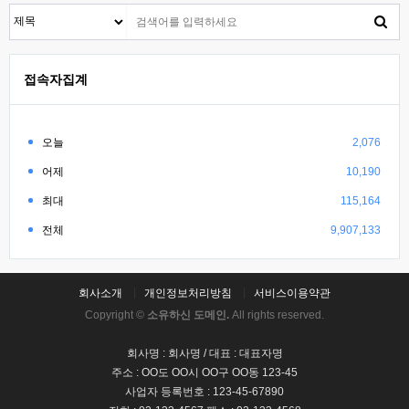
접속자집계
오늘
2,076
어제
10,190
최대
115,164
전체
9,907,133
회사소개
개인정보처리방침
서비스이용약관
Copyright ©
소유하신 도메인.
All rights reserved.
회사명 : 회사명 / 대표 : 대표자명
주소 : OO도 OO시 OO구 OO동 123-45
사업자 등록번호 : 123-45-67890