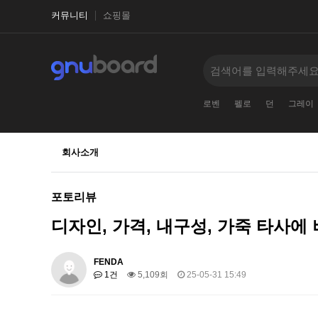
커뮤니티
쇼핑몰
로벤
펠로
던
그레이
회사소개
포토리뷰
디자인, 가격, 내구성, 가죽 타사에
FENDA
1건
5,109회
25-05-31 15:49