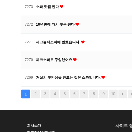
7273
소파 맛집 펜다
7272
10년만에 다시 찾은 펜다
7271
제크블랙소파에 반했습니다.
7270
제크소파로 구입했어요
7269
거실의 첫인상을 만드는 것은 소파입니다.
2
3
4
5
6
7
8
9
10
1
사이트 
회사소개