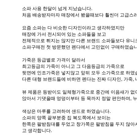
소파 사용 한달이 넘게 지났습니다
.
처음 배송받자마자 매장에서 봤을때보다 훨씬더 고급스
요즘 소파는 다 비슷한 디자인이라고 생각하였지만
매장에 가서 전시되어 있는 소파들을 보고
전체적으로 튀지는 않지만 다른 브랜드 소파들보다 유니
소파구매전 첫 방문했던 펜다에서 고민없이 구매하였습
가죽은 등급별로 가격이 달라서
최고등급의 가죽이 아니고 그 다음등급의 가죽으로
뒷면에 인조가죽은 넣지않고 앞뒤 모두 소가죽으로 하였
다른 대형 브랜드들에 비하면 펜다는 진짜 디자인
,
가죽
,
뷰 제품은 등받이도 일체형가죽으로 중간에 이음새가 없
앉아서 기댓을때 엉덩이부터 등 목까지 정말 편안하며
,
누
색상은 마루를 고려하여 샌드로 하였습니다
.
소파의 양쪽 끝부분중 집 복도쪽에서 보이는
한쪽은 팔받침대를 두었고 창가쪽은 팔받침을 두지 않아
고 생각합니다
.