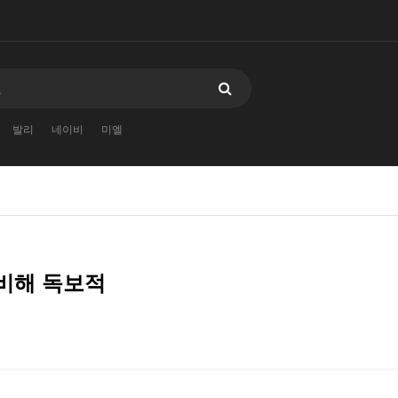
발리
네이비
미엘
 비해 독보적