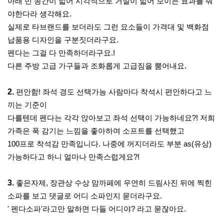
아래 빈 공간이 넓어 시각적으로 거실이 넓어 보이는 효과를 줘
야한다라 생각해요
.
실제로 타브랜드를 보더라도 그런 요소들이 가격대 및 백화점
납품용 디자인을 구분짓더라구요
.
펜다는 그걸 다 만족하더라구요
.!
다른 주방 고급 가구들과 조화롭게 고급짐을 뿜어내요
.
2.
편안함
!
좌석 경도 선택가능 사람마다 착석시 편안하다고 느
끼는 기준이
다를텐데 펜다는 각각 앉아보고 좌석 선택이 가능하네요
?!
저희
가족은 푹 감기는 느낌을 좋아하여 소프트를 선택했고
100
프로 착석감 만족입니다
.
나중에 꺼지더라도 부분
as(
유상
)
가능하다고 하니 얼마나 만족스럽게요
?!
3.
좋은자제
,
장관상 수상 맘까페에 우연히 드림사진 뒤에 찍힌
소파를 보고 댓글로 어디 소파인지 묻더라구요
.
'
펜다소파
'
라고만 말하면 다들 어디야
?
라고 묻잖아요
.