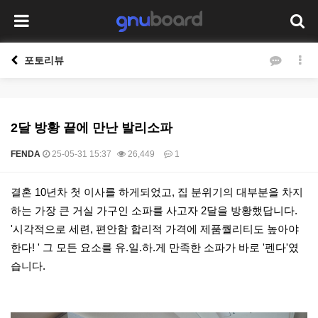
포토리뷰
2달 방황 끝에 만난 발리소파
FENDA
25-05-31 15:37
26,449
1
본문
결혼
10
년차 첫 이사를 하게되었고
,
집 분위기의 대부분을 차지
하는 가장 큰 거실 가구인 소파를 사고자
2
달을 방황했답니다
.
'
시각적으로 세련
,
편안함 합리적 가격에 제품퀄리티도 높아야
한다
! '
그 모든 요소를 유
.
일
.
하
.
게 만족한 소파가 바로
'
펜다
'
였
습니다
.