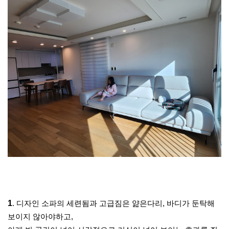
1
.
디자인 소파의 세련됨과 고급짐은 얊은다리
,
바디가 둔탁해
보이지 않아야하고
,