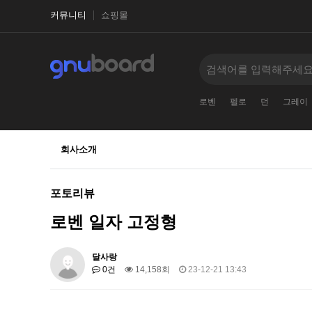
커뮤니티
쇼핑몰
로벤
펠로
던
그레이
회사소개
포토리뷰
로벤 일자 고정형
달사랑
0건
14,158회
23-12-21 13:43