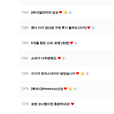
7284
[레이]알칸타라 입성
1
7283
펜다 이지 양산점 구매 후기 올려요 [이지]
1
7282
6개월 찾은 소파, 로벤 [로벤]
1
7281
소파가 너무편해요.
1
7280
드디어 토러스네이비 받았습니다
1
7279
[헤네시]Hennessy신상
1
7278
로벤 코너형이면 충분하네요!