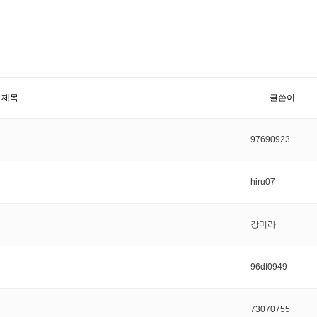
제목
글쓴이
97690923
hiru07
강미라
96df0949
73070755