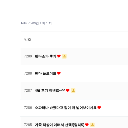
Total 7,289건
1 페이지
번호
7289
펜다소파 후기
7288
펜다 플로이드
7287
4월 후기 이벤트~^^
7286
소파하나 바꿨다고 집이 더 넓어보이네요
7285
가죽 색상이 예뻐서 선택![릴리S]