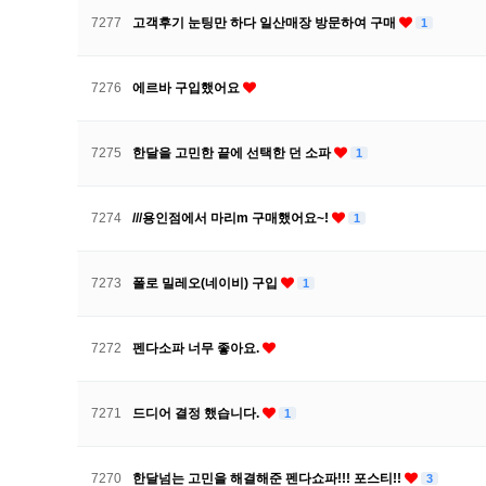
7277
고객후기 눈팅만 하다 일산매장 방문하여 구매
1
7276
에르바 구입했어요
7275
한달을 고민한 끝에 선택한 던 소파
1
7274
///용인점에서 마리m 구매했어요~!
1
7273
폴로 밀레오(네이비) 구입
1
7272
펜다소파 너무 좋아요.
7271
드디어 결정 했습니다.
1
7270
한달넘는 고민을 해결해준 펜다쇼파!!! 포스티!!
3