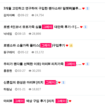
3개월 고민하고 연구하여 구입한 펜다소파! 밀렛M(블루…
1
감자아빠
09-22
24,754
로벤 4인코너 유로가죽 심플
그레이
대만족 후기~!! […
1
닉네임
08-15
28,866
로벤소파 소울가죽 플리스(
그레이
)구입후기
동구래미
05-12
15,172
우리가 펜다를 선택한 이유) 마리M 리치가죽
그레이
, …
1
홍종현
03-27
30,255
신혼집의 완성은 마리M [리치
그레이
]
1
하림님
01-21
18,827
마리M
그레이
색상 구입 후기 [리치
그레이
]