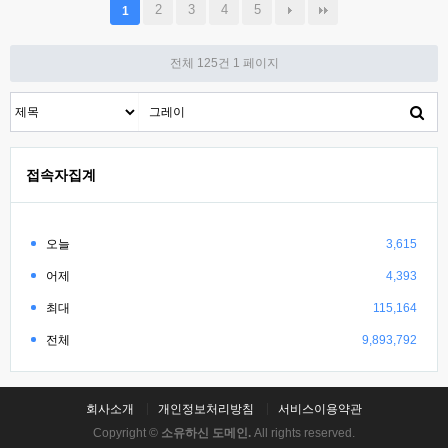
2
3
4
5
1
전체 125건
1 페이지
접속자집계
오늘
3,615
어제
4,393
최대
115,164
전체
9,893,792
회사소개
개인정보처리방침
서비스이용약관
Copyright ©
소유하신 도메인.
All rights reserved.