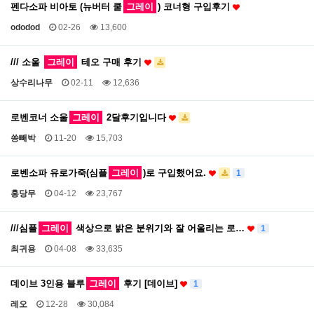
펜다소파 비아토 (뉴버터 쿨
그레이
) 코너형 구입후기
ododod
02-26
13,600
/// 소울
그레이
테오 구매 후기
상수리나무
02-11
12,636
로벤코너 소울
그레이
2달후기입니다
쏭빼박
11-20
15,703
로벤소파 유로가죽(심플
그레이
)로 구입했어요.
1
홍당무
04-12
23,767
///심플
그레이
색상으로 밝은 분위기와 잘 어울리는 로…
1
최귀용
04-08
33,635
데이브 3인용 블루
그레이
후기 [데이브]
1
레오
12-28
30,084