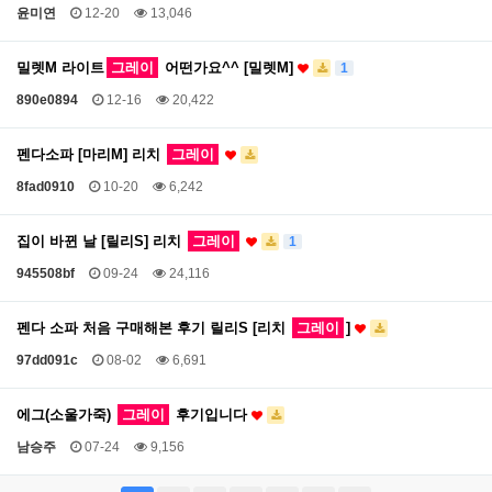
윤미연
12-20
13,046
밀렛M 라이트
그레이
어떤가요^^ [밀렛M]
1
890e0894
12-16
20,422
펜다소파 [마리M] 리치
그레이
8fad0910
10-20
6,242
집이 바뀐 날 [릴리S] 리치
그레이
1
945508bf
09-24
24,116
펜다 소파 처음 구매해본 후기 릴리S [리치
그레이
]
97dd091c
08-02
6,691
에그(소울가죽)
그레이
후기입니다
남승주
07-24
9,156