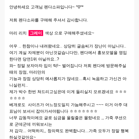
안녕하세요 고객님 펜다소파입니다~ ^0^*
저희 펜다소파를 구매해 주셔서 감사합니다.
마리 리치
그레이
색상 으로 구매해주셨네요~
어우 .. 한참이나 내려왔네요.. 상당히 글솜씨가 장난이 아닙니다..
여기 계실 자제분이 아닌것같습니다만, 펜다에서 홍보모델을 영입
한다면 당연1위 아닐까요..?
와~ 정말 보자마자 입이 탁!~ 벌어집니다 저희 펜다에 방문해주실
때의 장점, 마리만의
기능과 장점 상당히 예사롭지가 않네요...혹시 녹음하고 가신건 아
니실런지..
제가 박수 한번 쳐드리고싶은데 이게 들리실지 모르겠네요 ㅎㅎㅎ
ㅎㅎㅎㅎ
베개로도 사이즈가 어느정도일지 가늠해주시고 ~~~ 이거 아주 대
표님이 보셔서 잡아가셔야됩니다 ㅎㅎㅎㅎㅎㅎㅎ
너무 감동적이에요 글로 심금을 울릴줄은 몰랐네요 ,, 가죽 쿠션으
로 군데군데 끼워보시는
저 감각... 어떡하지,, 창의력도 완벽합니다...가족 모두가 정말 행복
하실것같아요~