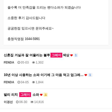
쓸수록 더 만족감을 드리는 펜다소파가 되겠습니다
소중한 후기 감사드립니다
궁굼한점 있으시면 문의주세요~
충청직영점 1644-5991
신혼집 거실과 잘 어울리는 블루
그레이
색상
1
FENDA
05-03
1,302
10년 이상 사용하는 소파 이기에 그 마음 먹고 업그레…
1
FENDA
04-05
1,844
발리 리치
그레이
소파
이경선
06-30
14,816