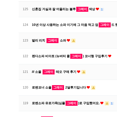
125
신혼집 거실과 잘 어울리는 블루
그레이
색상
1
124
10년 이상 사용하는 소파 이기에 그 마음 먹고 업
그레이
드 
123
발리 리치
그레이
소파
122
펜다소파 비아토 (뉴버터 쿨
그레이
) 코너형 구입후기
121
/// 소울
그레이
테오 구매 후기
120
로벤코너 소울
그레이
2달후기입니다
119
로벤소파 유로가죽(심플
그레이
)로 구입했어요.
1