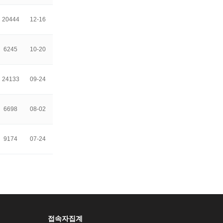
20444
12-16
6245
10-20
24133
09-24
6698
08-02
9174
07-24
접속자집계