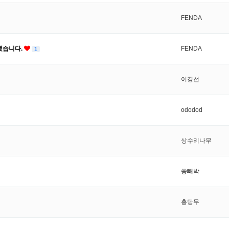
FENDA
했습니다.
FENDA
1
이경선
ododod
상수리나무
쏭빼박
홍당무