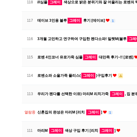
118
///심플
그레이
색상으로 밝은 분위기와 잘 어울리는 로벤의 탁
117
데이브 3인용 블루
그레이
후기 [데이브]
1
116
3개월 고민하고 연구하여 구입한 펜다소파! 밀렛M(블루
그레
115
로벤 4인코너 유로가죽 심플
그레이
대만족 후기~!! [로벤]
114
로벤소파 소울가죽 플리스(
그레이
)구입후기
113
우리가 펜다를 선택한 이유) 마리M 리치가죽
그레이
, 집 
열람중
신혼집의 완성은 마리M [리치
그레이
]
1
111
마리M
그레이
색상 구입 후기 [리치
그레이
]