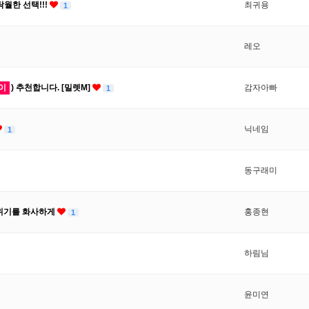
월한 선택!!!
최귀용
1
레오
이
) 추천합니다. [밀렛M]
감자아빠
1
닉네임
1
동구래미
분위기를 화사하게
홍종현
1
하림님
윤미연