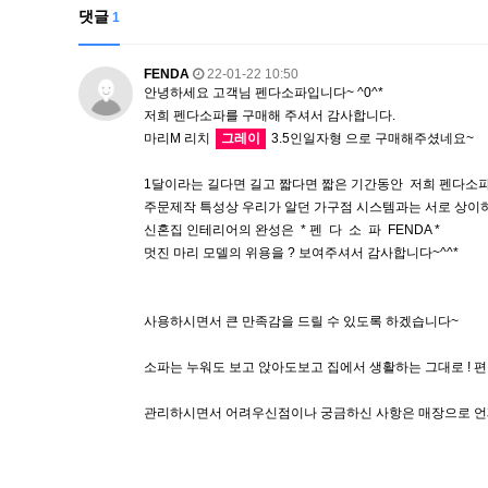
댓글
1
FENDA
22-01-22 10:50
안녕하세요 고객님 펜다소파입니다~ ^0^*
저희 펜다소파를 구매해 주셔서 감사합니다.
마리M 리치
그레이
3.5인일자형 으로 구매해주셨네요~
1달이라는 길다면 길고 짧다면 짧은 기간동안 저희 펜다소
주문제작 특성상 우리가 알던 가구점 시스템과는 서로 상이
신혼집 인테리어의 완성은 * 펜 다 소 파 FENDA *
멋진 마리 모델의 위용을 ? 보여주셔서 감사합니다~^^*
사용하시면서 큰 만족감을 드릴 수 있도록 하겠습니다~
소파는 누워도 보고 앉아도보고 집에서 생활하는 그대로 ! 
관리하시면서 어려우신점이나 궁금하신 사항은 매장으로 언