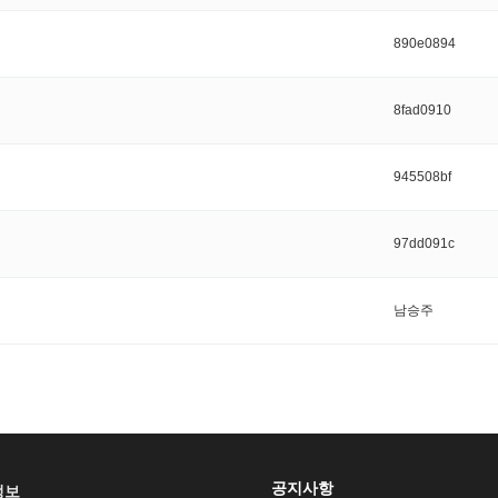
890e0894
8fad0910
945508bf
97dd091c
남승주
공지사항
정보