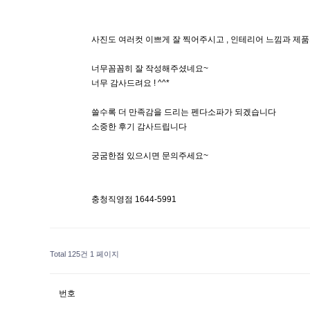
사진도 여러컷 이쁘게 잘 찍어주시고 , 인테리어 느낌과 제품
너무꼼꼼히 잘 작성해주셨네요~
너무 감사드려요 ! ^^*
쓸수록 더 만족감을 드리는 펜다소파가 되겠습니다
소중한 후기 감사드립니다
궁굼한점 있으시면 문의주세요~
충청직영점 1644-5991
Total 125건
1 페이지
번호