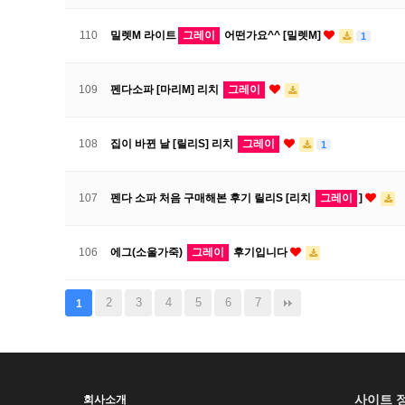
110
밀렛M 라이트
그레이
어떤가요^^ [밀렛M]
1
109
펜다소파 [마리M] 리치
그레이
108
집이 바뀐 날 [릴리S] 리치
그레이
1
107
펜다 소파 처음 구매해본 후기 릴리S [리치
그레이
]
106
에그(소울가죽)
그레이
후기입니다
2
3
4
5
6
7
1
사이트 
회사소개