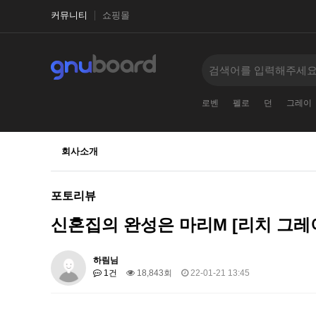
커뮤니티
쇼핑몰
로벤
펠로
던
그레이
회사소개
포토리뷰
신혼집의 완성은 마리M [리치 그레
하림님
1건
18,843회
22-01-21 13:45