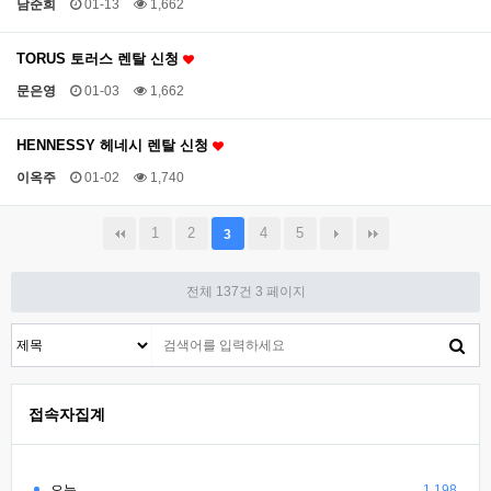
남준희
01-13
1,662
TORUS 토러스 렌탈 신청
문은영
01-03
1,662
HENNESSY 헤네시 렌탈 신청
이옥주
01-02
1,740
1
2
4
5
3
전체 137건
3 페이지
접속자집계
오늘
1,198