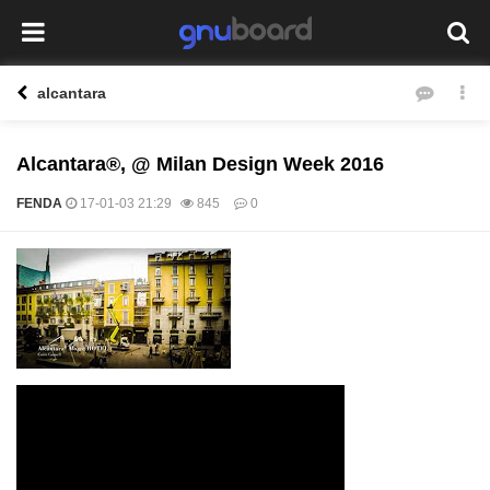
alcantara
Alcantara®, @ Milan Design Week 2016
FENDA
17-01-03 21:29
845
0
본문